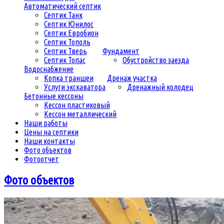
Автоматический септик
Септик Танк
Септик Юнилос
Септик Евробион
Септик Тополь
Септик Тверь
Фундамент
Септик Топас
Обустройство заезда
Водоснабжение
Копка траншеи
Дренаж участка
Услуги экскаватора
Дренажный колодец
Бетонные кессоны
Кессон пластиковый
Кессон металлический
Наши работы
Цены на септики
Наши контакты
Фото объектов
Фотоотчет
Фото объектов